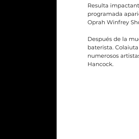
Resulta impactante
programada aparic
Oprah Winfrey Sho
Después de la mue
baterista. Colaiut
numerosos artista
Hancock.