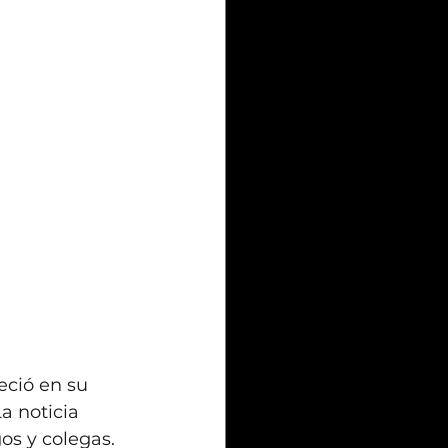
leció en su 
a noticia 
os y colegas. 