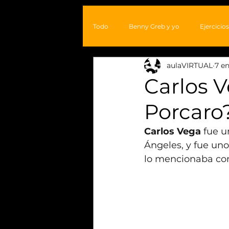
Todo
Benny Greb y yo
Ejercicios
aulaVIRTUAL
7 e
Arte
Transcripciones
Carlos V
Porcaro
Carlos Vega
 fue 
Ángeles, y fue uno
lo mencionaba como