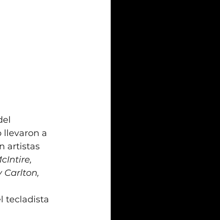
del 
 llevaron a 
 artistas 
Intire, 
 Carlton, 
 tecladista 