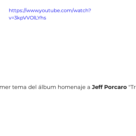
https://www.youtube.com/watch?
v=3kpVVOlLYhs
rimer tema del álbum homenaje a
 Jeff Porcaro
 "T