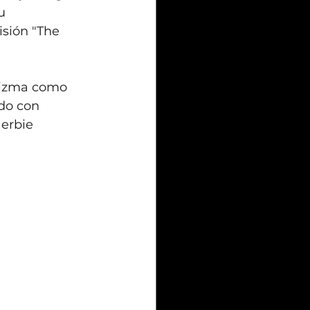
u 
sión "The 
rizma como 
do con 
erbie 