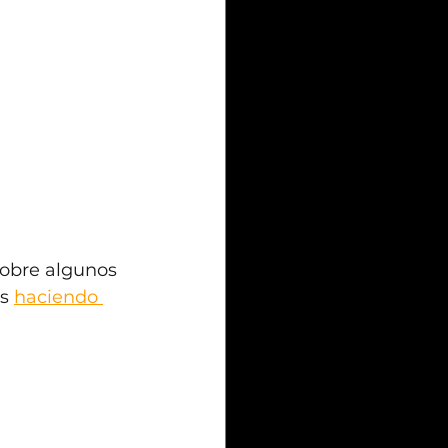
sobre algunos 
s 
haciendo 