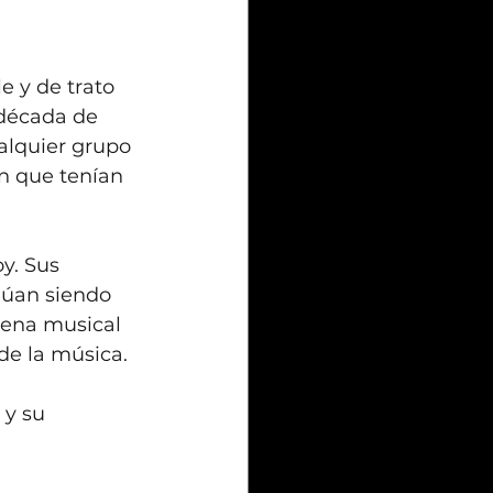
 y de trato 
 década de 
alquier grupo 
n que tenían 
y. Sus 
núan siendo 
cena musical 
de la música.
 y su 