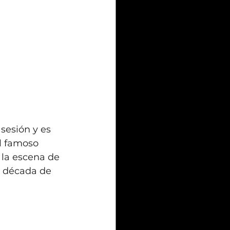
sesión y es 
l famoso 
 la escena de 
a década de 