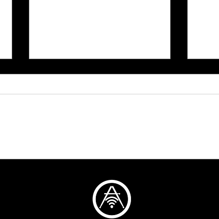
Desafío del Hi-hat móvil
Des
(ep.1)
#1