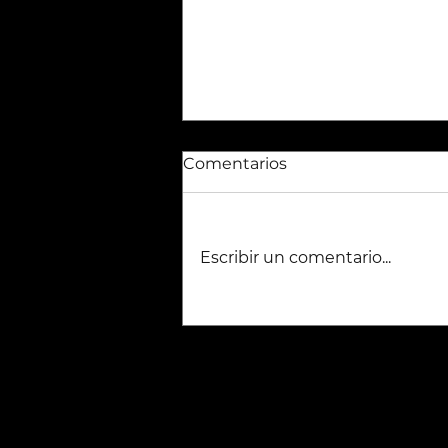
Comentarios
Escribir un comentario...
El error teórico más
repetido en los posteos
baterísticos en las redes