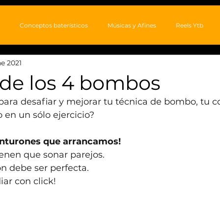
Conceptos baterísticos
Músicas y Afines
Reels Ytb
ne 2021
 de los 4 bombos
ara desafiar y mejorar tu técnica de bombo, tu c
 en un sólo ejercicio?
cinturones que arrancamos!
enen que sonar parejos.
n debe ser perfecta.
ar con click!