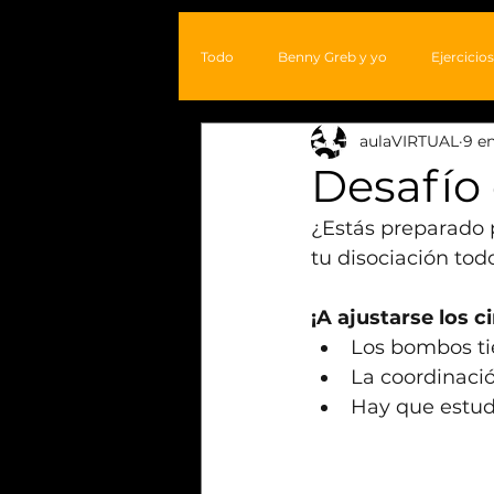
Todo
Benny Greb y yo
Ejercicios
aulaVIRTUAL
9 e
Arte
Transcripciones
Desafío
¿Estás preparado p
tu disociación todo
¡A ajustarse los 
Los bombos ti
La coordinació
Hay que estudi