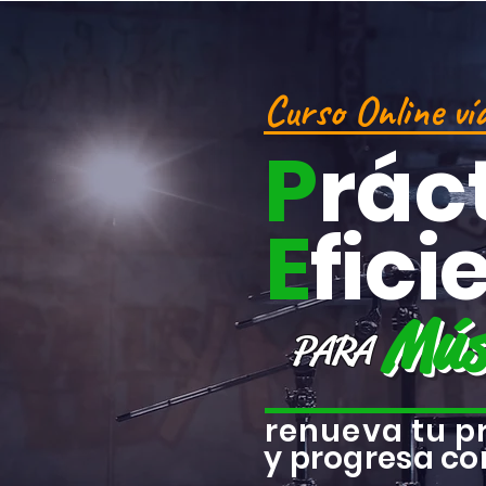
Curso Online v
P
rác
E
fici
Mús
PARA
renueva tu p
y progresa c