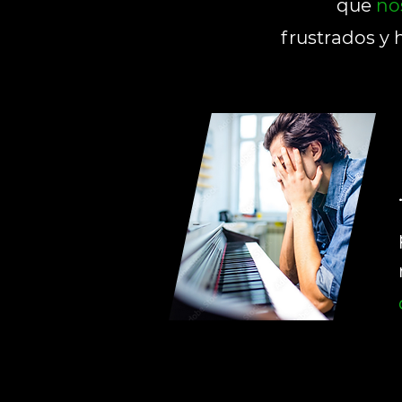
que
no
frustrados y
h