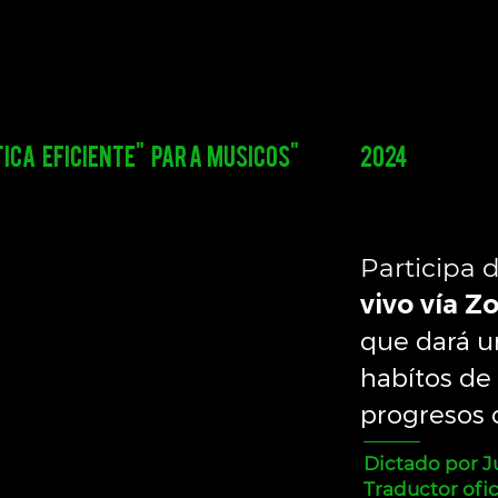
ca eficiente" par a musicos"
2024
Participa 
vivo vía 
que dará 
habítos de 
progresos
Dictado por J
Traductor ofic