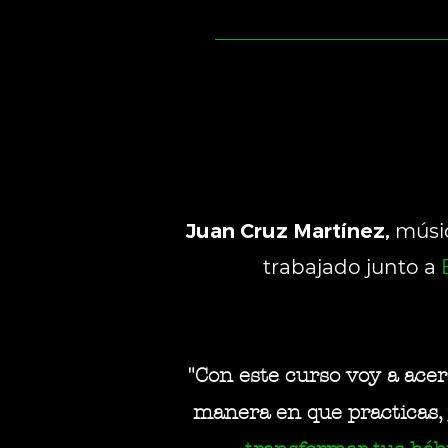
concentrarte y minimizar o preven
practicar, consejos acerca de la a
DURACIÓN 3 clases, 2 h aprox. c
Creación de tu propio y personaliz
clases quedan grabadas para que 
Tu Ubicación Actual (dónde estás 
Principiante - Intermed. - Avan
CLASE 3 Aplicaciones prácticas: 
Tener Zoom instalado en tu disp
una detallada plantilla de prácti
"Recursos / Imprimir" y tener un
situaciones de tu vida diaria u o
Juan Cruz Martínez,
músic
trabajado junto a
"Con este curso voy a ace
manera en que practicas, 