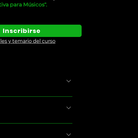
tiva para Músicos".
Inscribirse
les y temario del curso
ctará el Curso Online vía Zoom
r tus hábitos de práctica musical,
zado para cumplir tus objetivos y
n más precisas, organizadas y
va, como por ejemplo: cómo crear
ante: lograrás hacer del practicar
ustración y la autocrítica, cómo