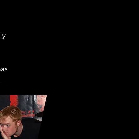
 y
mas
.