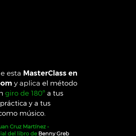
de esta
MasterClass en
el método
Zoom
y aplica
un
giro de 180º
a tus
práctica y a tus
 como músico.
uan Cruz Martínez -
ial del libro de
Benny Greb