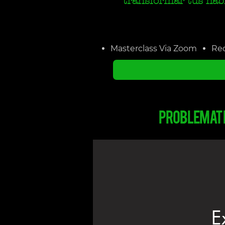
transformar tus hábi
Masterclass Via Zoom
Rec
problemati
E