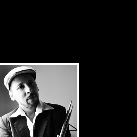
cómo encontrar tiempo para
o, qué practicar. ​ CLASE 2
.) FORMATO Online, vía Zoom (las
orqué (dónde quieres estar). B:
lquier momento). NIVEL
de aquí hasta donde quieras ir).
 REQUERIMIENTOS OBLIGATIORIOS
uina bien aceitada, incluyendo:
 material de la carpeta
a en el futuro, cuando las
ales que se te presenten.