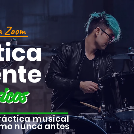
ía Zoom
tica
ente
icos
ráctica musical
omo nunca antes