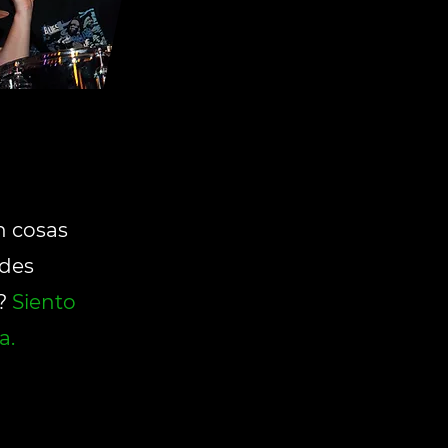
n cosas
ades
?
Siento
a.