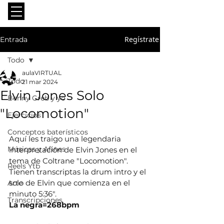
Regístrate
Entrada
Todo
aulaVIRTUAL
Todo
21 mar 2024
Elvin Jones Solo
Benny Greb y yo
"Locomotion"
Ejercicios
Conceptos baterísticos
Aquí les traigo una legendaria 
Músicas y Afines
interpretación de Elvin Jones en el 
tema de Coltrane "Locomotion".
Reels Ytb
Tienen transcriptas la drum intro y el 
solo de Elvin que comienza en el 
Arte
minuto 5:36".
Transcripciones
La negra=268bpm