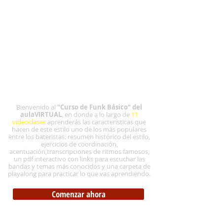
Bienvenido al
"Curso de Funk Básico" del
aulaVIRTUAL
, en donde a lo largo de
11
videoclases
aprenderás las características que
hacen de este estilo uno de los más populares
entre los bateristas: resumen histórico del estilo,
ejercicios de coordinación,
acentuación,transcripciones de ritmos famosos,
un pdf interactivo con links para escuchar las
bandas y temas más conocidos y una carpeta de
playalong para practicar lo que vas aprendiendo.
Comenzar ahora