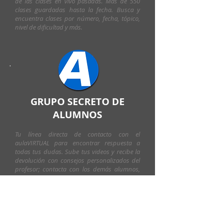
de las clases en vivo pasadas. Más de 550
clases guardadas hasta la fecha. Busca y
encuentra clases por número, fecha, tópico,
nivel de dificultad y más.
GRUPO SECRETO DE
ALUMNOS
Tu línea directa de contacto con el
aulaVIRTUAL para encontrar respuesta a
todas tus dudas. Sube tus videos y recibe la
devolución con consejos personalizados del
profesor; contacta con los demás alumnos,
postea tus fotos, comenta... el Grupo
Alumnos es el lugar para compartir dudas y
hallazgos con apasionados por el ritmo como
vos.