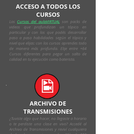
ACCESO A TODOS LOS
CURSOS
Los
Cursos del aulaVIRTUAL
son packs de
videos que profundizan un tópico en
particular y con los que podés desarrollar
paso a paso habilidades según el tópico y
nivel que elijas: con los cursos aprendes todo
de manera más profunda. Elije entre +64
Cursos diferentes para pegar un salto de
calidad en tu ejecución como baterista.
ARCHIVO DE
TRANSMISIONES
¿Tuviste algo que hacer, no llegaste a horario
o te perdiste una clase en vivo? Accedé al
Archivo de Transmisiones y reviví cualquiera