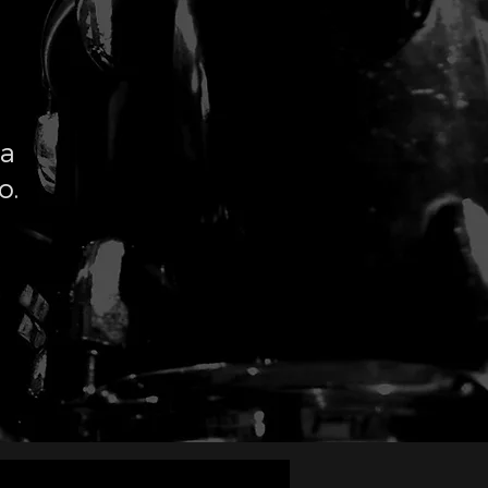
la
o.