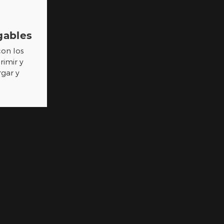
gables
con los
rimir y
rgar y