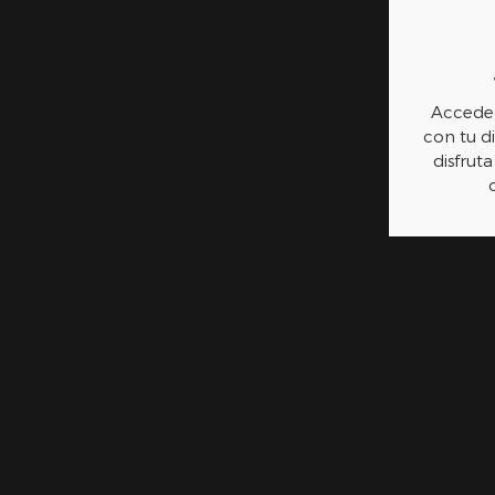
Accede 
con tu di
disfruta