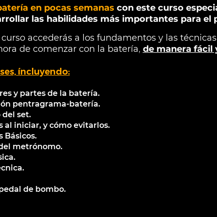
batería en pocas semanas
con este curso espec
rrollar las habilidades más importantes para el p
e curso accederás a los fundamentos y las técnicas
hora de comenzar con la batería
,
de manera fácil 
ses, íncluyendo
:
es y partes de la batería.
ión pentragrama-batería.
del set.
l iniciar, y cómo evitarlos.
s Básicos.
 del metrónomo.
ica.
écnica.
 pedal de bombo.